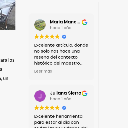
Maria Mancera
hace 1 año
Excelente artículo, donde
no solo nos hace una
reseña del contexto
ara los
histórico del maestro
na
jardinero japonés si no
Leer más
de sus aportes a las
, un
propuestas paisajistas
en la ciudad!
Felicitaciones!!
Juliana Sierra
hace 1 año
Excelente herramienta
para estar al día con