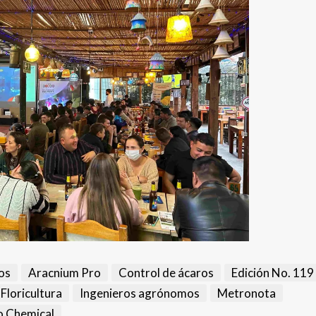
os
Aracnium Pro
Control de ácaros
Edición No. 119
Floricultura
Ingenieros agrónomos
Metronota
 Chemical