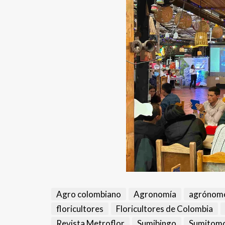
Agro colombiano
Agronomía
agrónom
floricultores
Floricultores de Colombia
Revista Metroflor
Sumibingo
Sumitomo