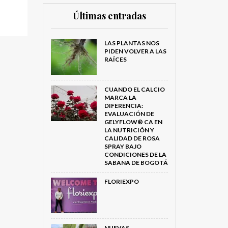
Últimas entradas
LAS PLANTAS NOS
PIDEN VOLVER A LAS
RAÍCES
CUANDO EL CALCIO
MARCA LA
DIFERENCIA:
EVALUACIÓN DE
GELYFLOW® CA EN
LA NUTRICIÓN Y
CALIDAD DE ROSA
SPRAY BAJO
CONDICIONES DE LA
SABANA DE BOGOTÁ
FLORIEXPO
NUEVAS