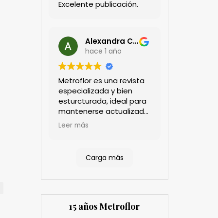
Excelente publicación.
Alexandra Castillo
hace 1 año
Metroflor es una revista
especializada y bien
esturcturada, ideal para
mantenerse actualizado
en el sector floricultor.
Leer más
Aprecio los artículos
técnicos que aportan
información práctica y
Carga más
estratégica, las
entrevistas a líderes del
sector así como los
cubrimientos de los
eventos sociales de las
15 años Metroflor
compañías. Es una