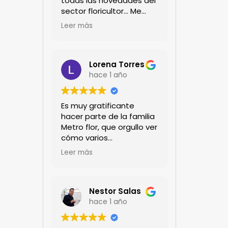
todas las novedades del
sector floricultor... Me
encanta!!!
Leer más
Lorena Torres
hace 1 año
Es muy gratificante
hacer parte de la familia
Metro flor, que orgullo ver
cómo varios
profesionales hombres y
Leer más
mujeres aportan a la
ciencia desde sus
experiencias humanas y
técnicas. Gracias por
Nestor Salas
mantenernos al día.mil
hace 1 año
GRACIAS