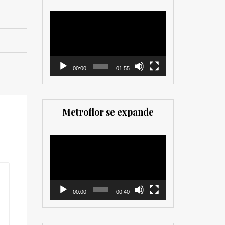
herramienta valiosa
tanto para productores
Reproductor
como para
de
comercializadores. Muy
vídeo
recomendada para los
que trabajan en el sector
00:00
01:55
Metroflor se expande
Reproductor
de
vídeo
00:00
00:40