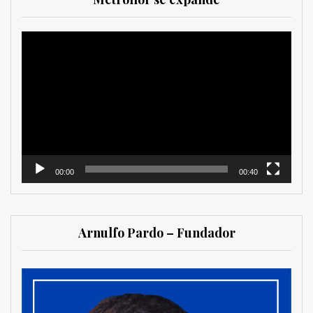
Reproductor
de
vídeo
00:00
00:40
Arnulfo Pardo – Fundador