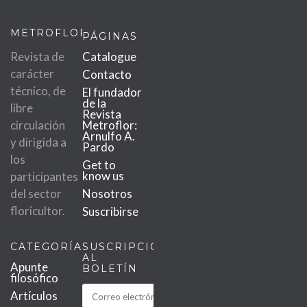
METROFLOR
PÁGINAS
Revista de
Catalogue
carácter
Contacto
técnico, de
El fundador
de la
libre
Revista
circulación
Metroflor:
Arnulfo A.
y dirigida a
Pardo
los
Get to
know us
participantes
del sector
Nosotros
floricultor.
Suscribirse
CATEGORÍAS
SUSCRIPCIÓN
AL
Apunte
BOLETÍN
filosófico
Artículos