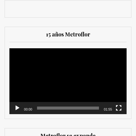
15 años Metroflor
Reproductor
de
vídeo
00:00
01:55
Metroflor se expande