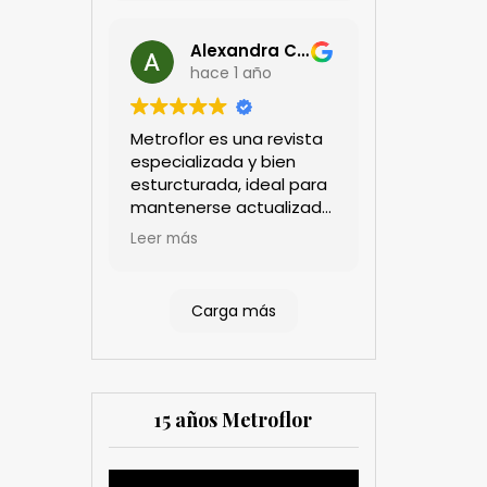
Alexandra Castillo
hace 1 año
Metroflor es una revista
especializada y bien
esturcturada, ideal para
mantenerse actualizado
en el sector floricultor.
Leer más
Aprecio los artículos
técnicos que aportan
información práctica y
Carga más
estratégica, las
entrevistas a líderes del
sector así como los
cubrimientos de los
eventos sociales de las
15 años Metroflor
compañías. Es una
herramienta valiosa
tanto para productores
Reproductor