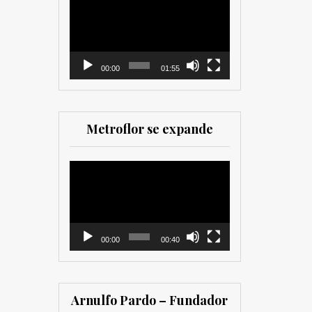
como para
de
comercializadores. Muy
vídeo
recomendada para los
que trabajan en el sector
00:00
01:55
Metroflor se expande
Reproductor
de
vídeo
00:00
00:40
Arnulfo Pardo – Fundador