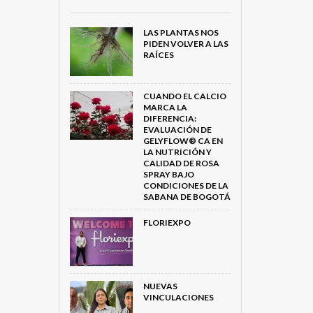
LAS PLANTAS NOS
PIDEN VOLVER A LAS
RAÍCES
CUANDO EL CALCIO
MARCA LA
DIFERENCIA:
EVALUACIÓN DE
GELYFLOW® CA EN
LA NUTRICIÓN Y
CALIDAD DE ROSA
SPRAY BAJO
CONDICIONES DE LA
SABANA DE BOGOTÁ
FLORIEXPO
NUEVAS
VINCULACIONES