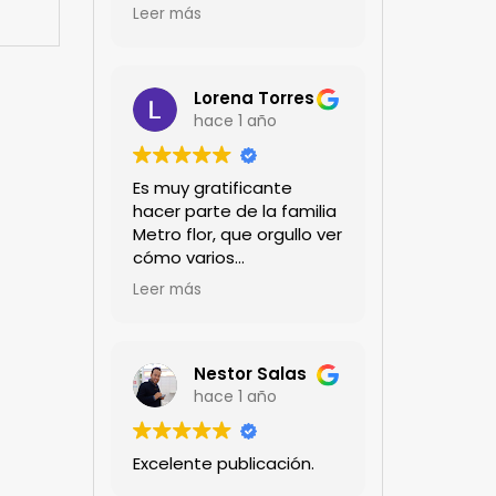
encanta!!!
Leer más
Lorena Torres
hace 1 año
Es muy gratificante
hacer parte de la familia
Metro flor, que orgullo ver
cómo varios
profesionales hombres y
Leer más
mujeres aportan a la
ciencia desde sus
experiencias humanas y
técnicas. Gracias por
Nestor Salas
mantenernos al día.mil
hace 1 año
GRACIAS
Excelente publicación.