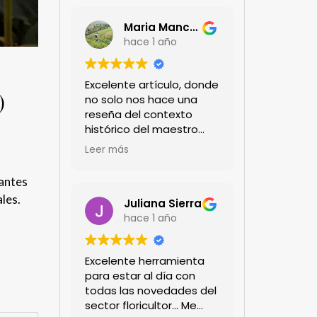
Maria Mancera
hace 1 año
Excelente artículo, donde
)
no solo nos hace una
reseña del contexto
histórico del maestro
jardinero japonés si no
Leer más
de sus aportes a las
propuestas paisajistas
lantes
en la ciudad!
les.
Felicitaciones!!
Juliana Sierra
hace 1 año
Excelente herramienta
para estar al día con
todas las novedades del
sector floricultor... Me