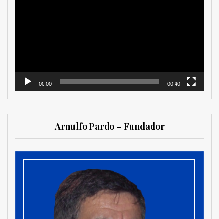
de
vídeo
00:00
00:40
Arnulfo Pardo – Fundador