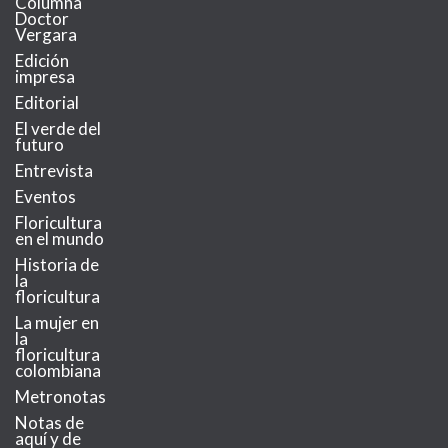
Columna
Doctor
Vergara
Edición
impresa
Editorial
El verde del
futuro
Entrevista
Eventos
Floricultura
en el mundo
Historia de
la
floricultura
La mujer en
la
floricultura
colombiana
Metronotas
Notas de
aquí y de