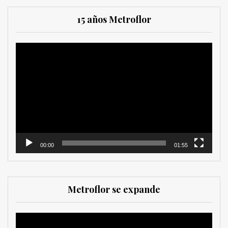
15 años Metroflor
Reproductor
de
vídeo
00:00
01:55
Metroflor se expande
Reproductor