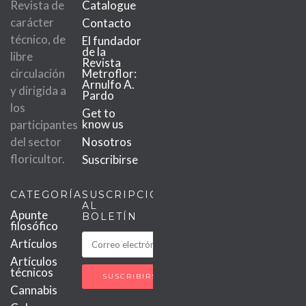
Revista de
Catalogue
carácter
Contacto
técnico, de
El fundador
de la
libre
Revista
circulación
Metroflor:
Arnulfo A.
y dirigida a
Pardo
los
Get to
know us
participantes
del sector
Nosotros
floricultor.
Suscribirse
CATEGORÍAS
SUSCRIPCIÓN
AL
Apunte
BOLETÍN
filosófico
Artículos
Artículos
técnicos
Cannabis