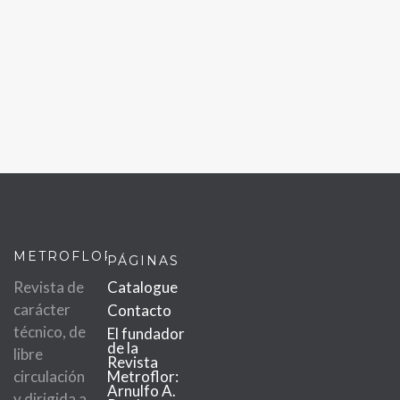
METROFLOR
PÁGINAS
Revista de
Catalogue
carácter
Contacto
técnico, de
El fundador
de la
libre
Revista
circulación
Metroflor:
Arnulfo A.
y dirigida a