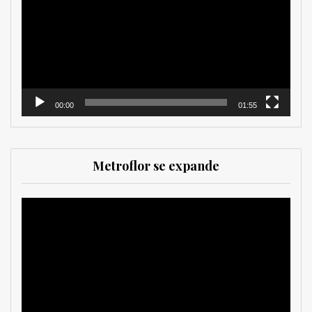
vídeo
00:00
01:55
Metroflor se expande
Reproductor
de
vídeo