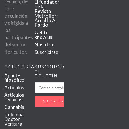
técnico, de
El fundador
de la
libre
Revista
circulación
Metroflor:
Arnulfo A.
y dirigida a
Pardo
los
Get to
know us
participantes
del sector
Nosotros
floricultor.
Suscribirse
CATEGORÍAS
SUSCRIPCIÓN
AL
Apunte
BOLETÍN
filosófico
Artículos
Artículos
técnicos
Cannabis
Columna
Doctor
Vergara