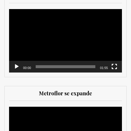
Reproductor
de
vídeo
00:00
01:55
Metroflor se expande
Reproductor
de
vídeo