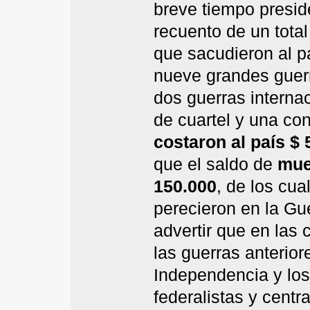
breve tiempo presid
recuento de un tota
que sacudieron al pa
nueve grandes guerr
dos guerras interna
de cuartel y una con
costaron al país $
que el saldo de
mue
150.000
, de los cua
perecieron en la Gu
advertir que en las 
las guerras anterior
Independencia y los
federalistas y centr