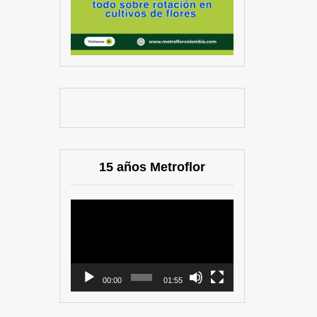
15 años Metroflor
Reproductor
de
vídeo
00:00
01:55