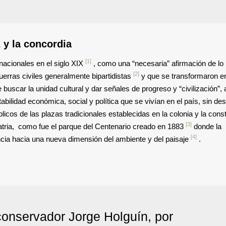
 y la concordia
[1]
nacionales en el siglo XIX
, como una “necesaria” afirmación de lo 
[2]
guerras civiles generalmente bipartidistas
y que se transformaron e
e buscar la unidad cultural y dar señales de progreso y “civilización”, 
tabilidad económica, social y política que se vivían en el país, sin d
icos de las plazas tradicionales establecidas en la colonia y la con
[3]
atria, como fue el parque del Centenario creado en 1883
donde la
[4]
ncia hacia una nueva dimensión del ambiente y del paisaje
.
 conservador Jorge Holguín, por