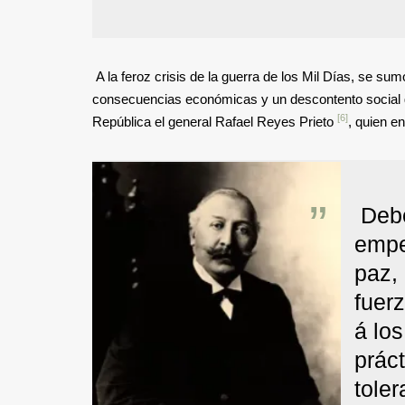
A la feroz crisis de la guerra de los Mil Días, se su
consecuencias económicas y un descontento social g
[6]
República el general Rafael Reyes Prieto
, quien e
Debe
empe
paz, 
fuerz
á los
práct
toler