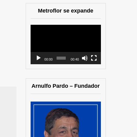
Metroflor se expande
Reproductor
de
vídeo
00:00
00:40
Arnulfo Pardo – Fundador