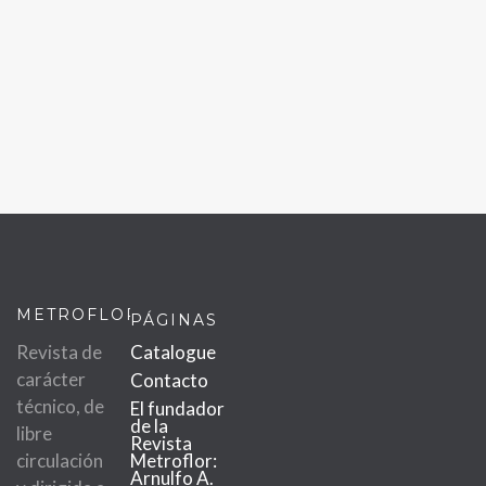
METROFLOR
PÁGINAS
Revista de
Catalogue
carácter
Contacto
técnico, de
El fundador
de la
libre
Revista
circulación
Metroflor:
Arnulfo A.