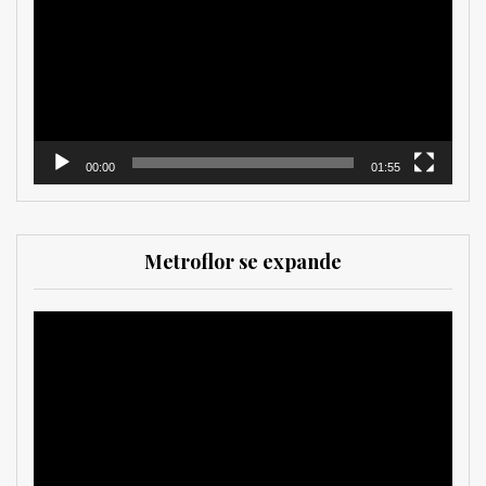
vídeo
00:00
01:55
Metroflor se expande
Reproductor
de
vídeo