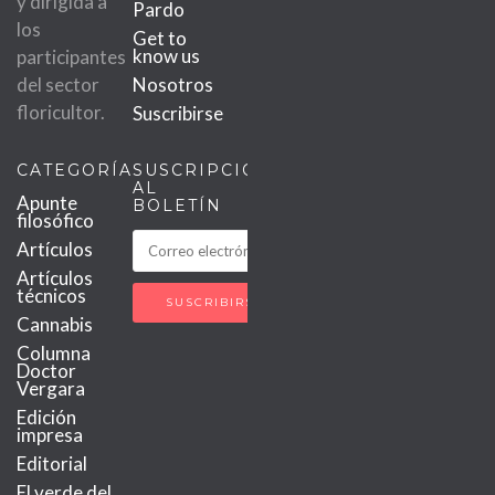
y dirigida a
Pardo
los
Get to
know us
participantes
del sector
Nosotros
floricultor.
Suscribirse
CATEGORÍAS
SUSCRIPCIÓN
AL
Apunte
BOLETÍN
filosófico
Artículos
Artículos
técnicos
Cannabis
Columna
Doctor
Vergara
Edición
impresa
Editorial
El verde del