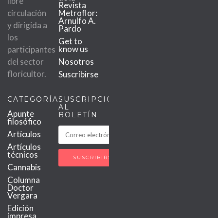
libre
Revista
circulación
Metroflor:
Arnulfo A.
y dirigida a
Pardo
los
Get to
know us
participantes
del sector
Nosotros
floricultor.
Suscribirse
CATEGORÍAS
SUSCRIPCIÓN
AL
Apunte
BOLETÍN
filosófico
Artículos
Artículos
técnicos
Cannabis
Columna
Doctor
Vergara
Edición
impresa