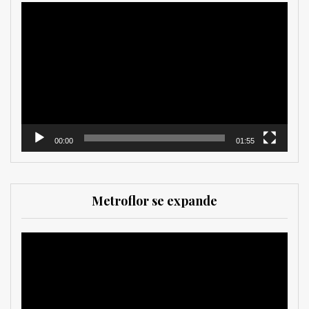
Reproductor
de
vídeo
00:00
01:55
Metroflor se expande
Reproductor
de
vídeo