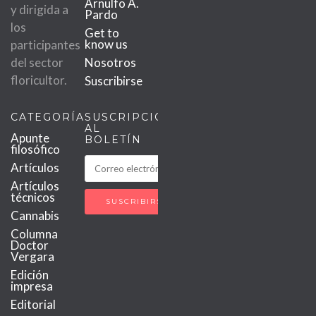
Arnulfo A.
y dirigida a
Pardo
los
Get to
know us
participantes
del sector
Nosotros
floricultor.
Suscribirse
CATEGORÍAS
SUSCRIPCIÓN
AL
Apunte
BOLETÍN
filosófico
Artículos
Artículos
técnicos
Cannabis
Columna
Doctor
Vergara
Edición
impresa
Editorial