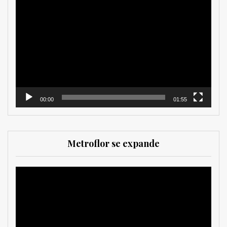
Reproductor
de
vídeo
00:00
01:55
Metroflor se expande
Reproductor
de
vídeo