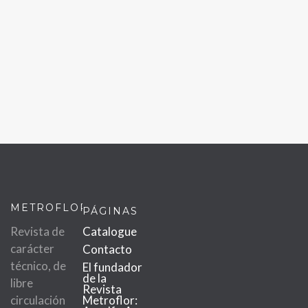
METROFLOR
PÁGINAS
Revista de
Catalogue
carácter
Contacto
técnico, de
El fundador
de la
libre
Revista
circulación
Metroflor: