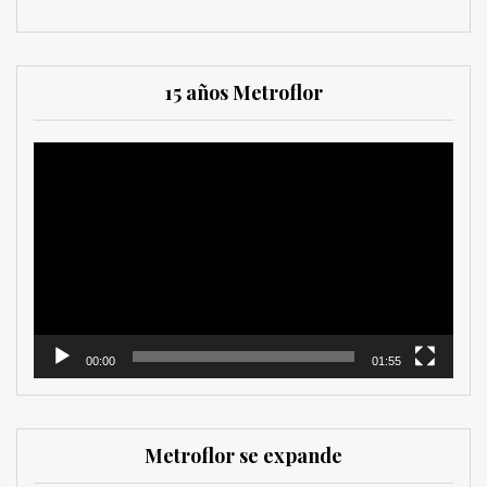
15 años Metroflor
Reproductor
de
vídeo
00:00
01:55
Metroflor se expande