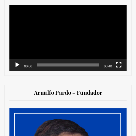
Reproductor
de
vídeo
00:00
00:40
Arnulfo Pardo – Fundador