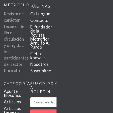
METROFLOR
PÁGINAS
Revista de
Catalogue
carácter
Contacto
técnico, de
El fundador
de la
libre
Revista
circulación
Metroflor:
Arnulfo A.
y dirigida a
Pardo
los
Get to
know us
participantes
del sector
Nosotros
floricultor.
Suscribirse
CATEGORÍAS
SUSCRIPCIÓN
AL
Apunte
BOLETÍN
filosófico
Artículos
Artículos
técnicos