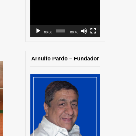
Reproductor
de
vídeo
00:00
00:40
Arnulfo Pardo – Fundador