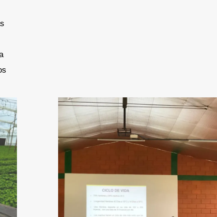
as
a
os