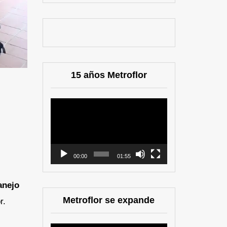
15 años Metroflor
Reproductor
de
vídeo
00:00
01:55
anejo
Metroflor se expande
r.