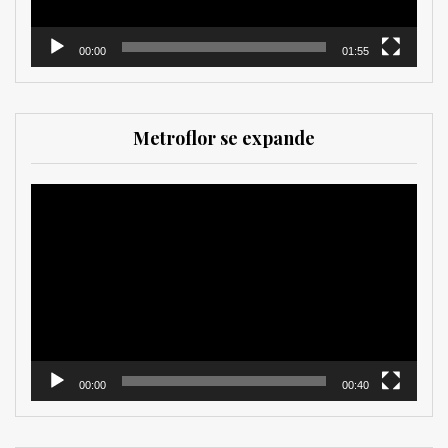
00:00
01:55
Metroflor se expande
Reproductor
de
vídeo
00:00
00:40