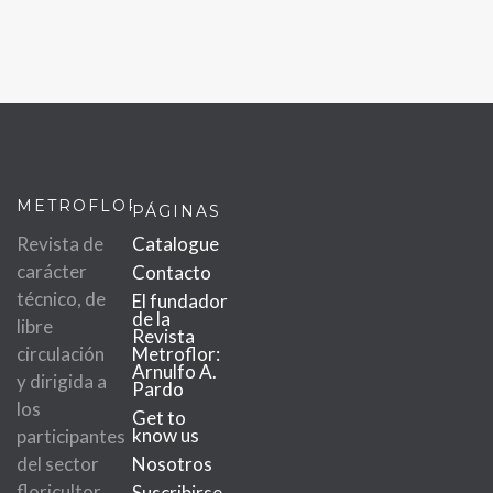
METROFLOR
PÁGINAS
Revista de
Catalogue
carácter
Contacto
técnico, de
El fundador
de la
libre
Revista
circulación
Metroflor:
Arnulfo A.
y dirigida a
Pardo
los
Get to
know us
participantes
del sector
Nosotros
floricultor.
Suscribirse