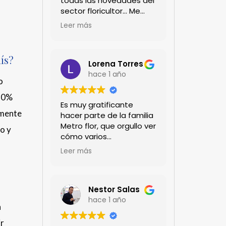
todas las novedades del
sector floricultor... Me
encanta!!!
Leer más
ís?
Lorena Torres
hace 1 año
o
 20%
Es muy gratificante
lmente
hacer parte de la familia
Metro flor, que orgullo ver
o y
cómo varios
profesionales hombres y
Leer más
mujeres aportan a la
ciencia desde sus
experiencias humanas y
técnicas. Gracias por
Nestor Salas
mantenernos al día.mil
hace 1 año
a
GRACIAS
ir