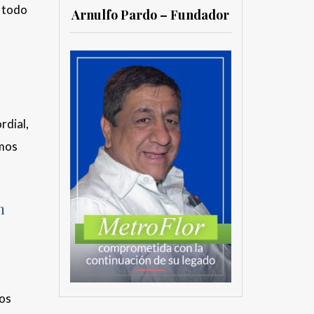
y todo
Arnulfo Pardo – Fundador
rdial,
smos
n
tos