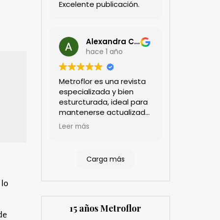
Excelente publicación.
Alexandra Castillo
hace 1 año
Metroflor es una revista
especializada y bien
esturcturada, ideal para
mantenerse actualizado
en el sector floricultor.
Leer más
Aprecio los artículos
técnicos que aportan
información práctica y
Carga más
estratégica, las
entrevistas a líderes del
 lo
sector así como los
cubrimientos de los
eventos sociales de las
15 años Metroflor
de
compañías. Es una