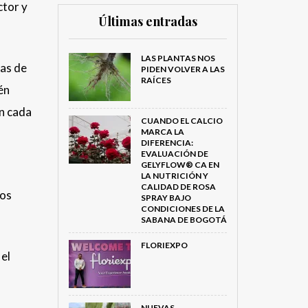
ctor y
Últimas entradas
LAS PLANTAS NOS
das de
PIDEN VOLVER A LAS
RAÍCES
én
en cada
CUANDO EL CALCIO
MARCA LA
DIFERENCIA:
EVALUACIÓN DE
GELYFLOW® CA EN
LA NUTRICIÓN Y
CALIDAD DE ROSA
sos
SPRAY BAJO
CONDICIONES DE LA
SABANA DE BOGOTÁ
FLORIEXPO
 el
NUEVAS