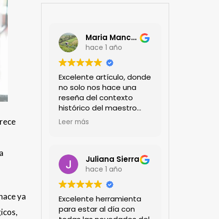
Maria Mancera
hace 1 año
Excelente artículo, donde
no solo nos hace una
reseña del contexto
histórico del maestro
jardinero japonés si no
frece
Leer más
de sus aportes a las
propuestas paisajistas
en la ciudad!
a
Felicitaciones!!
Juliana Sierra
hace 1 año
hace ya
Excelente herramienta
para estar al día con
icos,