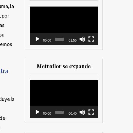
herramienta valiosa
uma, la
tanto para productores
Reproductor
, por
como para
de
comercializadores. Muy
vídeo
las
recomendada para los
que trabajan en el sector
 su
00:00
01:55
ndemos
Metroflor se expande
tra
Reproductor
de
vídeo
luye la
00:00
00:40
 de
a