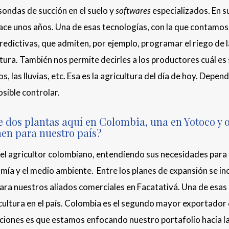
sondas de succión en el suelo y
softwares
especializados. En s
hace unos años. Una de esas tecnologías, con la que contamos
edictivas, que admiten, por ejemplo, programar el riego de 
ura. También nos permite decirles a los productores cuál es
, las lluvias, etc. Esa es la agricultura del día de hoy. Depe
osible controlar.
dos plantas aquí en Colombia, una en Yotoco y o
nen para nuestro país?
l agricultor colombiano, entendiendo sus necesidades para
ía y el medio ambiente. Entre los planes de expansión se inc
para nuestros aliados comerciales en Facatativá. Una de esas
icultura en el país. Colombia es el segundo mayor exportador
vaciones es que estamos enfocando nuestro portafolio hacia l