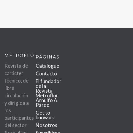
METROFLOR
PÁGINAS
Revista de
Catalogue
carácter
Contacto
técnico, de
El fundador
de la
libre
Revista
circulación
Metroflor:
Arnulfo A.
y dirigida a
Pardo
los
Get to
know us
participantes
del sector
Nosotros
floricultor.
Suscribirse