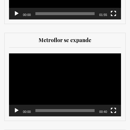
00:00
01:55
Metroflor se expande
Reproductor
de
vídeo
00:00
00:40