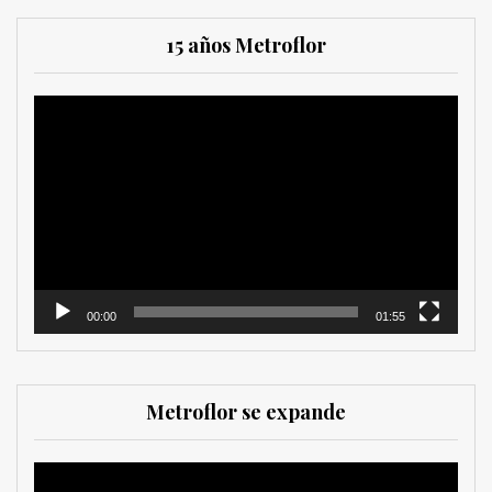
15 años Metroflor
Reproductor
de
vídeo
00:00
01:55
Metroflor se expande
Reproductor