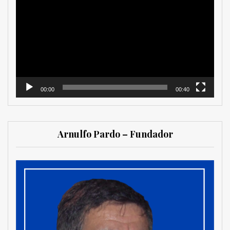
de
vídeo
00:00
00:40
Arnulfo Pardo – Fundador