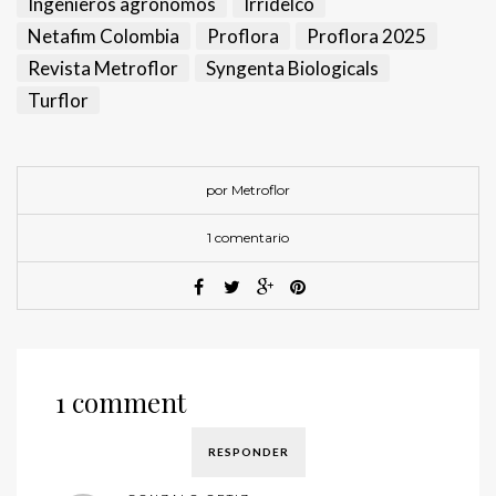
Ingenieros agrónomos
Irridelco
Netafim Colombia
Proflora
Proflora 2025
Revista Metroflor
Syngenta Biologicals
Turflor
por Metroflor
1 comentario
1 comment
RESPONDER