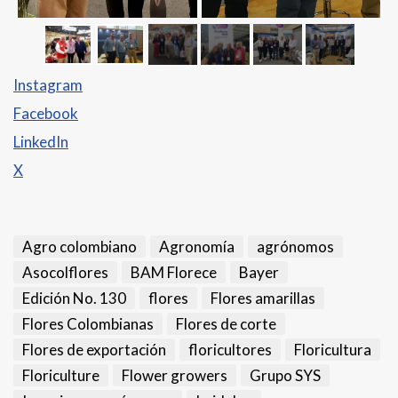
Instagram
Facebook
LinkedIn
X
Agro colombiano
Agronomía
agrónomos
Asocolflores
BAM Florece
Bayer
Edición No. 130
flores
Flores amarillas
Flores Colombianas
Flores de corte
Flores de exportación
floricultores
Floricultura
Floriculture
Flower growers
Grupo SYS