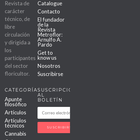
Revista de
Catalogue
carácter
Contacto
técnico, de
El fundador
de la
libre
Revista
circulación
Metroflor:
Arnulfo A.
y dirigida a
Pardo
los
Get to
know us
participantes
del sector
Nosotros
floricultor.
Suscribirse
CATEGORÍAS
SUSCRIPCIÓN
AL
Apunte
BOLETÍN
filosófico
Artículos
Artículos
técnicos
Cannabis