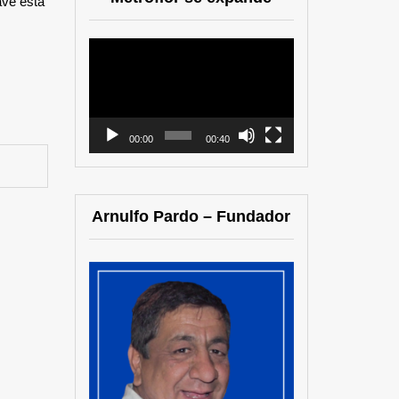
ave está
Reproductor
de
vídeo
00:00
00:40
Arnulfo Pardo – Fundador