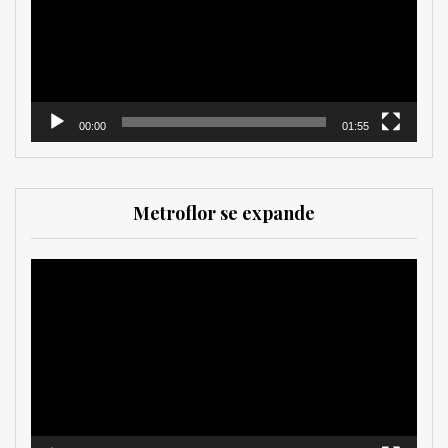
00:00
01:55
Metroflor se expande
Reproductor
de
vídeo