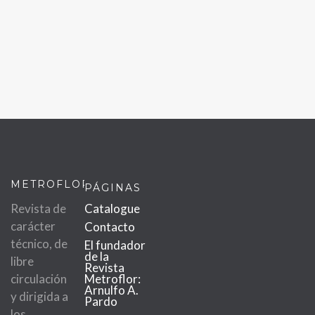
METROFLOR
PÁGINAS
Revista de
Catalogue
carácter
Contacto
técnico, de
El fundador
de la
libre
Revista
circulación
Metroflor:
Arnulfo A.
y dirigida a
Pardo
los