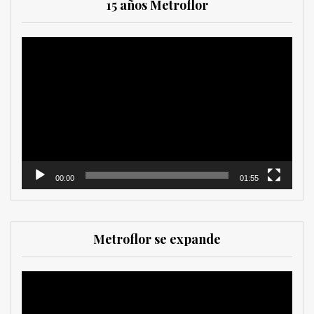
15 años Metroflor
Reproductor
de
vídeo
00:00
01:55
Metroflor se expande
Reproductor
de