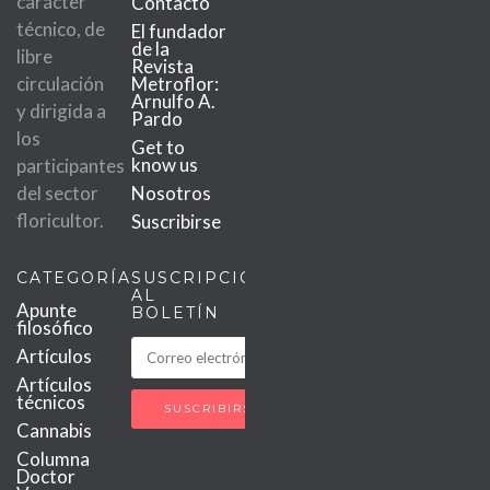
carácter
Contacto
técnico, de
El fundador
de la
libre
Revista
circulación
Metroflor:
Arnulfo A.
y dirigida a
Pardo
los
Get to
know us
participantes
del sector
Nosotros
floricultor.
Suscribirse
CATEGORÍAS
SUSCRIPCIÓN
AL
Apunte
BOLETÍN
filosófico
Artículos
Artículos
técnicos
Cannabis
Columna
Doctor