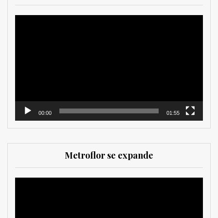
Reproductor
de
vídeo
00:00
01:55
Metroflor se expande
Reproductor
de
vídeo