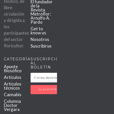
técnico, de
El fundador
de la
libre
Revista
circulación
Metroflor:
Arnulfo A.
y dirigida a
Pardo
los
Get to
know us
participantes
del sector
Nosotros
floricultor.
Suscribirse
CATEGORÍAS
SUSCRIPCIÓN
AL
Apunte
BOLETÍN
filosófico
Artículos
Artículos
técnicos
Cannabis
Columna
Doctor
Vergara