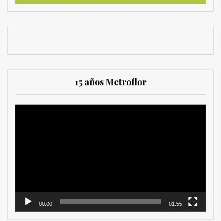
15 años Metroflor
Reproductor
de
vídeo
00:00
01:55