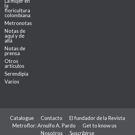
La mujer en
la
floricultura
colombiana
Metronotas
Notas de
aquí y de
allá
Notas de
prensa
Otros
artículos
Serendipia
Varios
Catalogue
Contacto
El fundador de la Revista
Metroflor: Arnulfo A. Pardo
Get to know us
Nosotros
Suscribirse