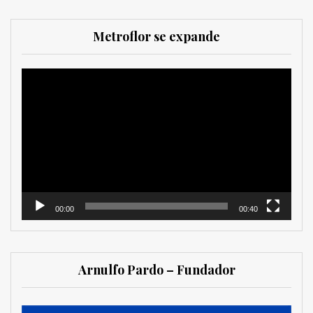
Metroflor se expande
Reproductor
de
vídeo
00:00
00:40
Arnulfo Pardo – Fundador