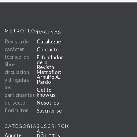
METROFLOR
PÁGINAS
Revista de
Catalogue
carácter
Contacto
técnico, de
El fundador
de la
libre
Revista
circulación
Metroflor:
Arnulfo A.
y dirigida a
Pardo
los
Get to
know us
participantes
del sector
Nosotros
floricultor.
Suscribirse
CATEGORÍAS
SUSCRIPCIÓN
AL
Apunte
BOLETÍN