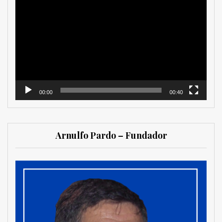
de
vídeo
00:00
00:40
Arnulfo Pardo – Fundador