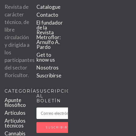
Revista de
Catalogue
carácter
Contacto
técnico, de
El fundador
de la
libre
Revista
circulación
Metroflor:
Arnulfo A.
y dirigida a
Pardo
los
Get to
know us
participantes
del sector
Nosotros
floricultor.
Suscribirse
CATEGORÍAS
SUSCRIPCIÓN
AL
Apunte
BOLETÍN
filosófico
Artículos
Artículos
técnicos
Cannabis