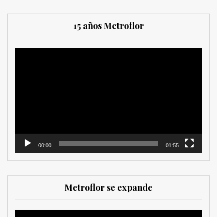
15 años Metroflor
Reproductor
de
vídeo
00:00
01:55
Metroflor se expande
Reproductor