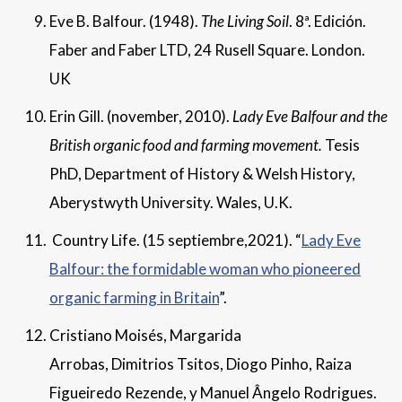
Eve B. Balfour. (1948).
The Living Soil
. 8ª. Edición.
Faber and Faber LTD, 24 Rusell Square. London.
UK
Erin Gill. (november, 2010).
Lady Eve Balfour and the
British organic food and farming movement.
Tesis
PhD, Department of History & Welsh History,
Aberystwyth University. Wales, U.K.
Country Life. (15 septiembre,2021). “
Lady Eve
Balfour: the formidable woman who pioneered
organic farming in Britain
”.
Cristiano Moisés, Margarida
Arrobas, Dimitrios Tsitos, Diogo Pinho, Raiza
Figueiredo Rezende, y Manuel Ângelo Rodrigues.