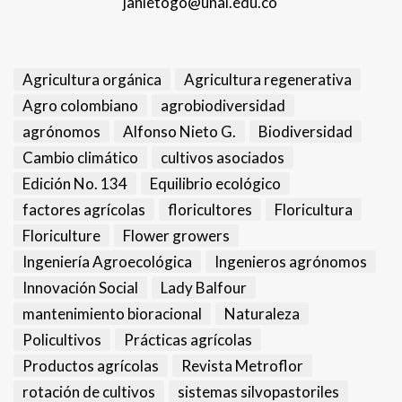
janietogo@unal.edu.co
Agricultura orgánica
Agricultura regenerativa
Agro colombiano
agrobiodiversidad
agrónomos
Alfonso Nieto G.
Biodiversidad
Cambio climático
cultivos asociados
Edición No. 134
Equilibrio ecológico
factores agrícolas
floricultores
Floricultura
Floriculture
Flower growers
Ingeniería Agroecológica
Ingenieros agrónomos
Innovación Social
Lady Balfour
mantenimiento bioracional
Naturaleza
Policultivos
Prácticas agrícolas
Productos agrícolas
Revista Metroflor
rotación de cultivos
sistemas silvopastoriles