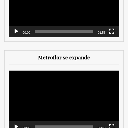
00:00
01:55
Metroflor se expande
Reproductor
de
vídeo