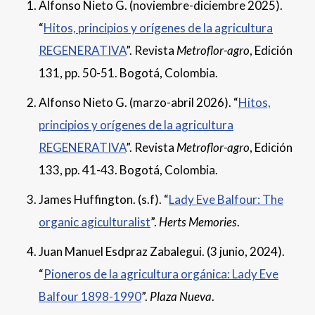
Alfonso Nieto G. (noviembre-diciembre 2025).
“
Hitos, principios y orígenes de la agricultura
REGENERATIVA
”. Revista
Metroflor-agro
, Edición
131, pp. 50-51. Bogotá, Colombia.
Alfonso Nieto G. (marzo-abril 2026). “
Hitos,
principios y orígenes de la agricultura
REGENERATIVA
”. Revista
Metroflor-agro
, Edición
133, pp. 41-43. Bogotá, Colombia.
James Huffington. (s.f). “
Lady Eve Balfour: The
organic agiculturalist
”.
Herts Memories
.
Juan Manuel Esdpraz Zabalegui. (3 junio, 2024).
“
Pioneros de la agricultura orgánica: Lady Eve
Balfour 1898-1990
”.
Plaza Nueva
.