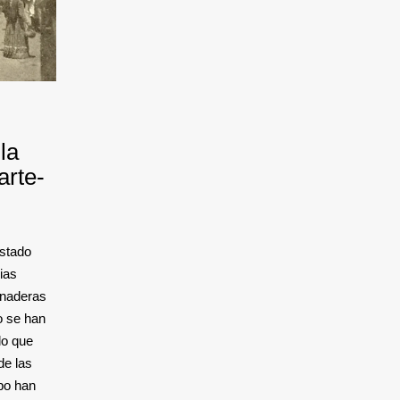
la
arte-
estado
ias
anaderas
o se han
lo que
de las
po han