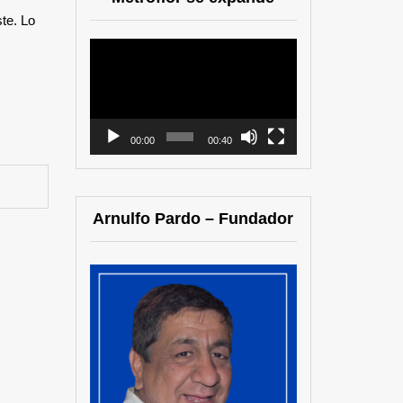
ste. Lo
Reproductor
de
vídeo
00:00
00:40
Arnulfo Pardo – Fundador