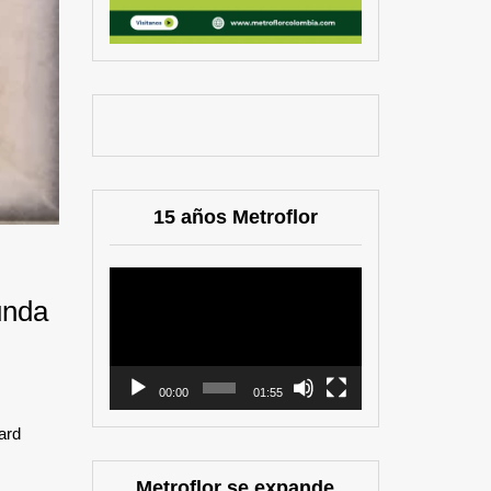
15 años Metroflor
Reproductor
unda
de
vídeo
00:00
01:55
ard
Metroflor se expande