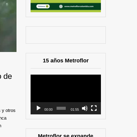
15 años Metroflor
o de
Reproductor
de
vídeo
00:00
01:55
 y otros
anca
n
Metroflor se expande