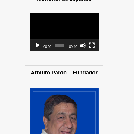
Reproductor
de
vídeo
00:00
00:40
Arnulfo Pardo – Fundador