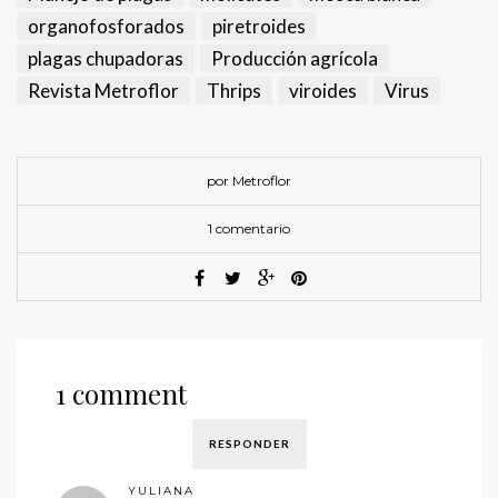
organofosforados
piretroides
plagas chupadoras
Producción agrícola
Revista Metroflor
Thrips
viroides
Virus
por Metroflor
1 comentario
1 comment
RESPONDER
YULIANA