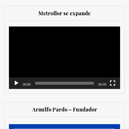
Metroflor se expande
Reproductor
de
vídeo
00:00
00:40
Arnulfo Pardo – Fundador