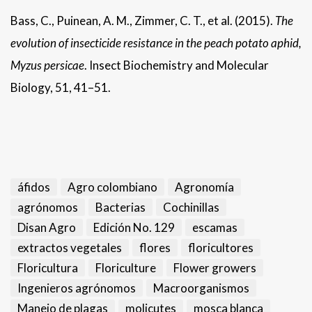
Bass, C., Puinean, A. M., Zimmer, C. T., et al. (2015).
The
evolution of insecticide resistance in the peach potato aphid,
Myzus persicae
. Insect Biochemistry and Molecular
Biology, 51, 41–51.
áfidos
Agro colombiano
Agronomía
agrónomos
Bacterias
Cochinillas
Disan Agro
Edición No. 129
escamas
extractos vegetales
flores
floricultores
Floricultura
Floriculture
Flower growers
Ingenieros agrónomos
Macroorganismos
Manejo de plagas
molicutes
mosca blanca