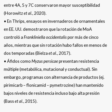
entre 4A, 5 y 7C conservaron mayor susceptibilidad
(Horowitz
et al
., 2020).
• En Thrips, ensayos en invernaderos de ornamentales
en EE. UU. demostraron que la rotación de MoA
controló a
Frankliniella occidentalis
por más de cinco
años, mientras que sin rotación hubo fallos en menos de
dos temporadas (Bielza
et al
., 2017).
• Áfidos como
Myzus persicae
presentan resistencia
múltiple (metabólica, mutacional y conductual). Sin
embargo, programas con alternancia de productos (ej.
pirimicarb – flonicamid – pymetrozine) han mantenido
bajos niveles de resistencia incluso bajo alta presión
(Bass
et al
., 2015).