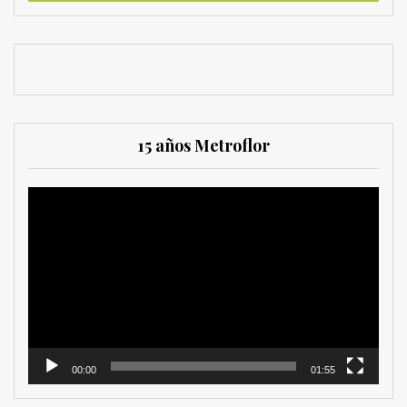
15 años Metroflor
Reproductor
de
vídeo
00:00
01:55