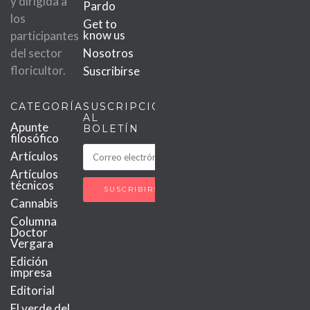
y dirigida a
Pardo
los
Get to
know us
participantes
del sector
Nosotros
floricultor.
Suscribirse
CATEGORÍAS
SUSCRIPCIÓN
AL
Apunte
BOLETÍN
filosófico
Artículos
Artículos
técnicos
Cannabis
Columna
Doctor
Vergara
Edición
impresa
Editorial
El verde del