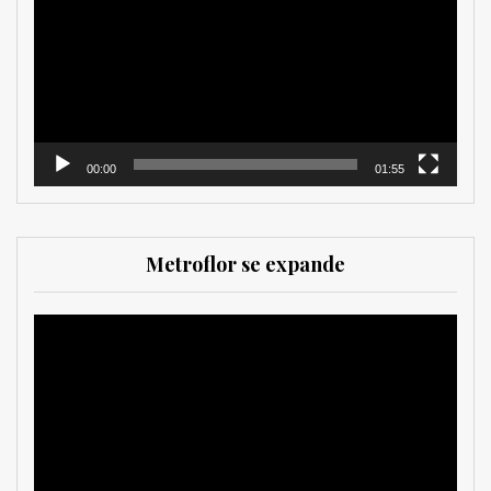
vídeo
00:00
01:55
Metroflor se expande
Reproductor
de
vídeo