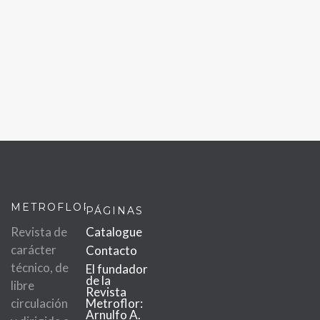
METROFLOR
PÁGINAS
Revista de
Catalogue
carácter
Contacto
técnico, de
El fundador
de la
libre
Revista
circulación
Metroflor:
Arnulfo A.