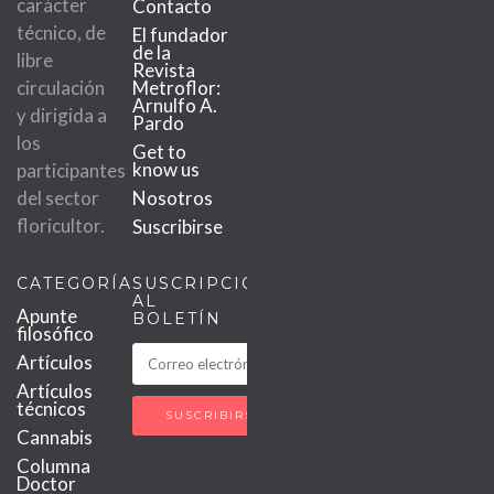
carácter
Contacto
técnico, de
El fundador
de la
libre
Revista
circulación
Metroflor:
Arnulfo A.
y dirigida a
Pardo
los
Get to
know us
participantes
del sector
Nosotros
floricultor.
Suscribirse
CATEGORÍAS
SUSCRIPCIÓN
AL
Apunte
BOLETÍN
filosófico
Artículos
Artículos
técnicos
Cannabis
Columna
Doctor