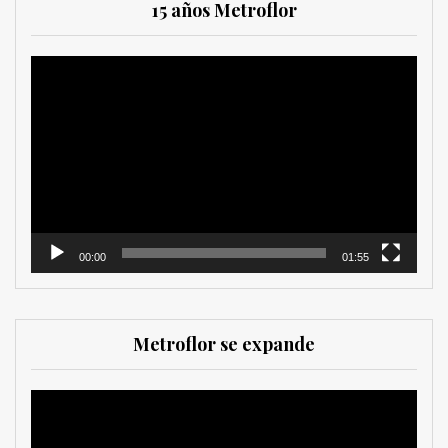
15 años Metroflor
Reproductor
de
vídeo
00:00
01:55
Metroflor se expande
Reproductor
de