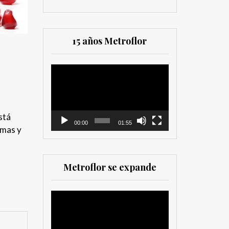
15 años Metroflor
Reproductor
de
vídeo
stá
00:00
01:55
imas y
Metroflor se expande
Reproductor
de
vídeo