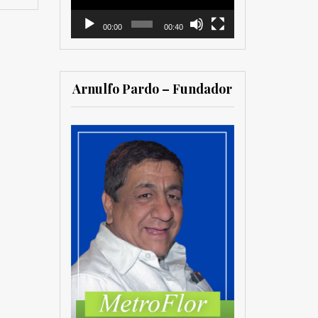
00:00
00:40
Arnulfo Pardo – Fundador