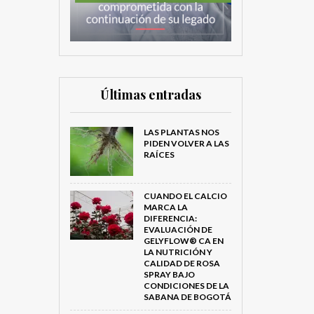
Últimas entradas
LAS PLANTAS NOS
PIDEN VOLVER A LAS
RAÍCES
CUANDO EL CALCIO
MARCA LA
DIFERENCIA:
EVALUACIÓN DE
GELYFLOW® CA EN
LA NUTRICIÓN Y
CALIDAD DE ROSA
SPRAY BAJO
CONDICIONES DE LA
SABANA DE BOGOTÁ