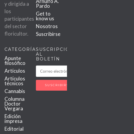
Arnulfo A.
y dirigida a
Pardo
los
Get to
know us
participantes
del sector
Nosotros
floricultor.
Suscribirse
CATEGORÍAS
SUSCRIPCIÓN
AL
Apunte
BOLETÍN
filosófico
Artículos
Artículos
técnicos
Cannabis
Columna
Doctor
Vergara
Edición
impresa
Editorial