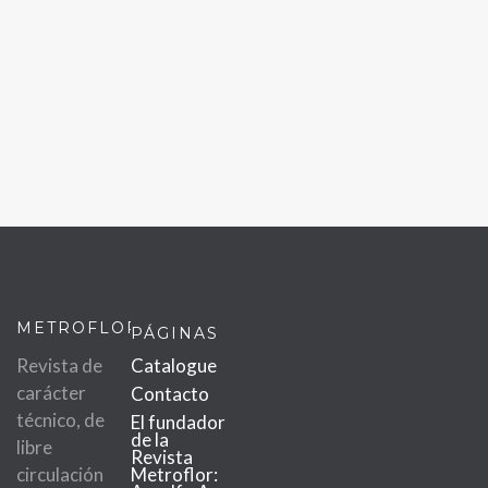
METROFLOR
PÁGINAS
Revista de
Catalogue
carácter
Contacto
técnico, de
El fundador
de la
libre
Revista
circulación
Metroflor: