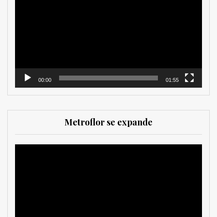
de
vídeo
00:00
01:55
Metroflor se expande
Reproductor
de
vídeo