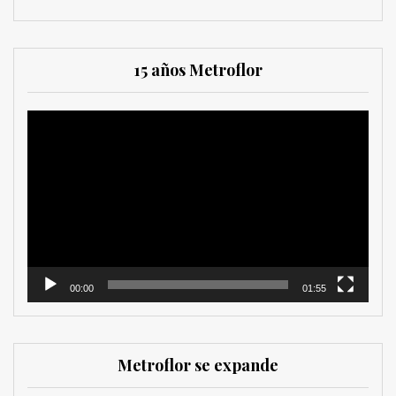
15 años Metroflor
Reproductor
de
vídeo
00:00
01:55
Metroflor se expande