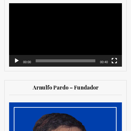
Reproductor
de
vídeo
00:00
00:40
Arnulfo Pardo – Fundador