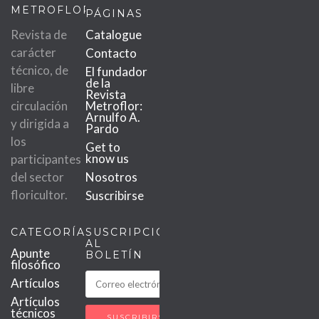
METROFLOR
PÁGINAS
Revista de
Catalogue
carácter
Contacto
técnico, de
El fundador
de la
libre
Revista
circulación
Metroflor:
Arnulfo A.
y dirigida a
Pardo
los
Get to
know us
participantes
del sector
Nosotros
floricultor.
Suscribirse
CATEGORÍAS
SUSCRIPCIÓN
AL
Apunte
BOLETÍN
filosófico
Artículos
Artículos
técnicos