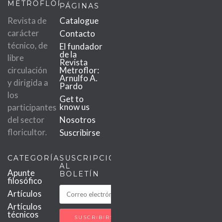
METROFLOR
PÁGINAS
Revista de
Catalogue
carácter
Contacto
técnico, de
El fundador
de la
libre
Revista
circulación
Metroflor:
Arnulfo A.
y dirigida a
Pardo
los
Get to
know us
participantes
del sector
Nosotros
floricultor.
Suscribirse
CATEGORÍAS
SUSCRIPCIÓN
AL
Apunte
BOLETÍN
filosófico
Artículos
Artículos
técnicos