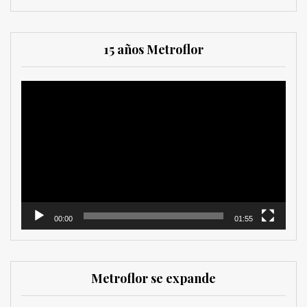
15 años Metroflor
Reproductor
de
vídeo
00:00
01:55
Metroflor se expande