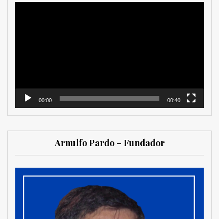
Reproductor
de
vídeo
00:00
00:40
Arnulfo Pardo – Fundador