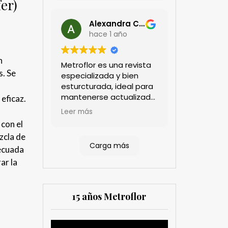
er)
Alexandra Castillo
hace 1 año
n
Metroflor es una revista
. Se
especializada y bien
esturcturada, ideal para
mantenerse actualizado
eficaz.
en el sector floricultor.
Leer más
Aprecio los artículos
con el
técnicos que aportan
zcla de
información práctica y
Carga más
ecuada
estratégica, las
entrevistas a líderes del
ar la
sector así como los
cubrimientos de los
eventos sociales de las
15 años Metroflor
compañías. Es una
herramienta valiosa
tanto para productores
Reproductor