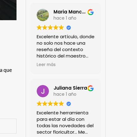
Maria Mancera
hace 1 año
Excelente artículo, donde
no solo nos hace una
reseña del contexto
histórico del maestro
jardinero japonés si no
Leer más
de sus aportes a las
ta que
propuestas paisajistas
en la ciudad!
Felicitaciones!!
Juliana Sierra
hace 1 año
Excelente herramienta
para estar al día con
todas las novedades del
sector floricultor... Me