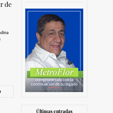
r de
ndina
a
l
Últimas entradas