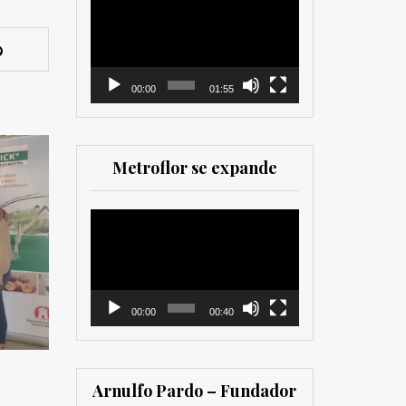
como para
de
comercializadores. Muy
vídeo
recomendada para los
que trabajan en el sector
00:00
01:55
Metroflor se expande
Reproductor
de
vídeo
00:00
00:40
Arnulfo Pardo – Fundador