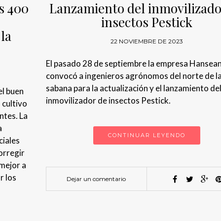
es 400
Lanzamiento del inmovilizado
insectos Pestick
la
22 NOVIEMBRE DE 2023
El pasado 28 de septiembre la empresa Hansea
convocó a ingenieros agrónomos del norte de l
sabana para la actualización y el lanzamiento de
el buen
inmovilizador de insectos Pestick.
 cultivo
ntes. La
a
CONTINUAR LEYENDO
ciales
orregir
 mejor a
r los
Dejar un comentario