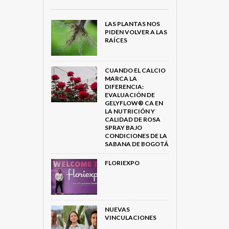
LAS PLANTAS NOS
PIDEN VOLVER A LAS
RAÍCES
CUANDO EL CALCIO
MARCA LA
DIFERENCIA:
EVALUACIÓN DE
GELYFLOW® CA EN
LA NUTRICIÓN Y
CALIDAD DE ROSA
SPRAY BAJO
CONDICIONES DE LA
SABANA DE BOGOTÁ
FLORIEXPO
NUEVAS
VINCULACIONES