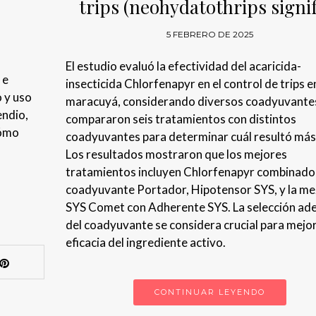
trips (neohydatothrips signif
5 FEBRERO DE 2025
El estudio evaluó la efectividad del acaricida-
 e
insecticida Chlorfenapyr en el control de trips e
 y uso
maracuyá, considerando diversos coadyuvantes
endio,
compararon seis tratamientos con distintos
cómo
coadyuvantes para determinar cuál resultó más 
Los resultados mostraron que los mejores
tratamientos incluyen Chlorfenapyr combinado 
coadyuvante Portador, Hipotensor SYS, y la me
SYS Comet con Adherente SYS. La selección ad
del coadyuvante se considera crucial para mejor
eficacia del ingrediente activo.
CONTINUAR LEYENDO