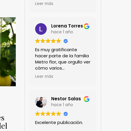
encanta!!!
Leer más
Lorena Torres
hace 1 año
Es muy gratificante
hacer parte de la familia
Metro flor, que orgullo ver
cómo varios
profesionales hombres y
Leer más
mujeres aportan a la
ciencia desde sus
experiencias humanas y
técnicas. Gracias por
Nestor Salas
mantenernos al día.mil
hace 1 año
GRACIAS
es
Excelente publicación.
del