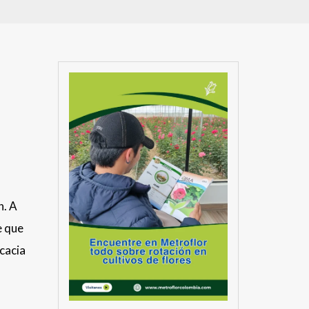
n. A
e que
icacia