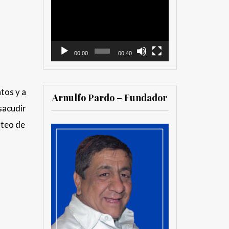
Reproductor
de
vídeo
00:00
00:40
ntos y a
Arnulfo Pardo – Fundador
 sacudir
nteo de