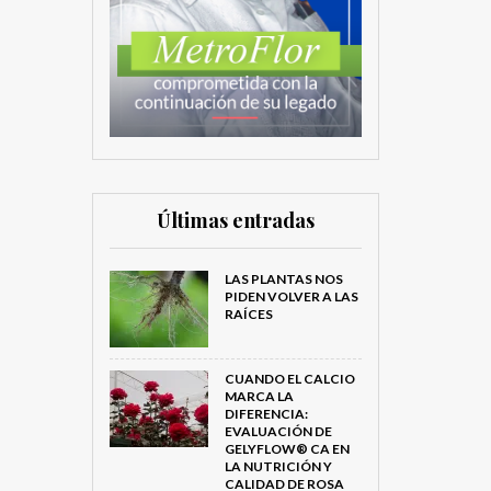
Últimas entradas
LAS PLANTAS NOS
PIDEN VOLVER A LAS
RAÍCES
CUANDO EL CALCIO
MARCA LA
DIFERENCIA:
EVALUACIÓN DE
GELYFLOW® CA EN
LA NUTRICIÓN Y
CALIDAD DE ROSA