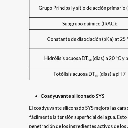
Grupo Principal y sitio de acción primario
Subgrupo químico (IRAC):
Constante de disociación (pKa) at 25 
Hidrólisis acuosa DT₅₀ (días) a 20 °C y 
Fotólisis acuosa DT₅₀ (días) a pH 7
Coadyuvante siliconado SYS
El coadyuvante siliconado SYS mejora las carac
fácilmente la tensión superficial del agua. Est
penetración de los ingredientes activos de los