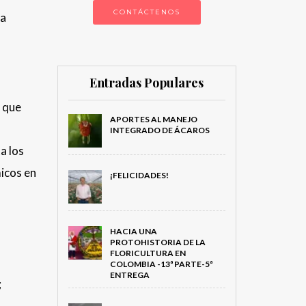
CONTÁCTENOS
ta
Entradas Populares
 que
APORTES AL MANEJO
INTEGRADO DE ÁCAROS
a los
micos en
¡FELICIDADES!
HACIA UNA
PROTOHISTORIA DE LA
FLORICULTURA EN
COLOMBIA -13ª PARTE-5ª
ENTREGA
;