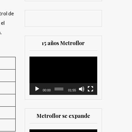
trol de
 el
.
15 años Metroflor
Reproductor
de
vídeo
00:00
01:55
Metroflor se expande