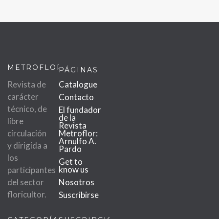
METROFLOR
PÁGINAS
Revista de
Catalogue
carácter
Contacto
técnico, de
El fundador
de la
libre
Revista
circulación
Metroflor:
Arnulfo A.
y dirigida a
Pardo
los
Get to
know us
participantes
del sector
Nosotros
floricultor.
Suscribirse