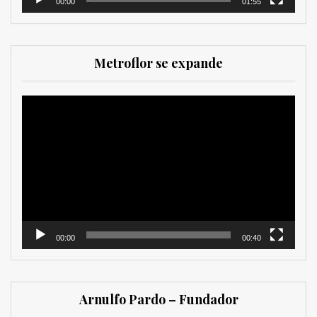
00:00
01:55
Metroflor se expande
Reproductor
de
vídeo
00:00
00:40
Arnulfo Pardo – Fundador