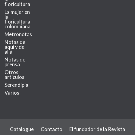
floricultura
La mujer en
la
floricultura
colombiana
Metronotas
Notas de
aquí y de
allá
Notas de
prensa
Otros
artículos
Serendipia
Varios
Catalogue
Contacto
El fundador de la Revista