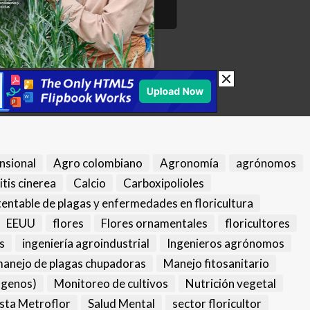
nsional
Agro colombiano
Agronomía
agrónomos
itis cinerea
Calcio
Carboxipolioles
tentable de plagas y enfermedades en floricultura
EEUU
flores
Flores ornamentales
floricultores
s
ingeniería agroindustrial
Ingenieros agrónomos
anejo de plagas chupadoras
Manejo fitosanitario
ógenos)
Monitoreo de cultivos
Nutrición vegetal
sta Metroflor
Salud Mental
sector floricultor