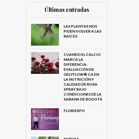
Últimas entradas
LAS PLANTAS NOS
PIDEN VOLVER A LAS
RAÍCES
CUANDO EL CALCIO
MARCA LA
DIFERENCIA:
EVALUACIÓN DE
GELYFLOW® CA EN
LA NUTRICIÓN Y
CALIDAD DE ROSA
SPRAY BAJO
CONDICIONES DE LA
SABANA DE BOGOTÁ
FLORIEXPO
NUEVAS