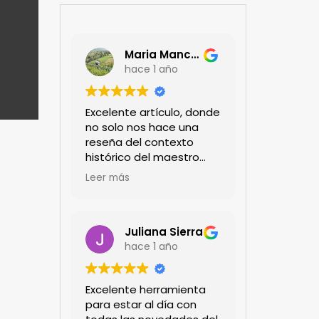
Maria Mancera
hace 1 año
Excelente artículo, donde
no solo nos hace una
reseña del contexto
histórico del maestro
jardinero japonés si no
Leer más
de sus aportes a las
propuestas paisajistas
en la ciudad!
Felicitaciones!!
Juliana Sierra
hace 1 año
Excelente herramienta
para estar al día con