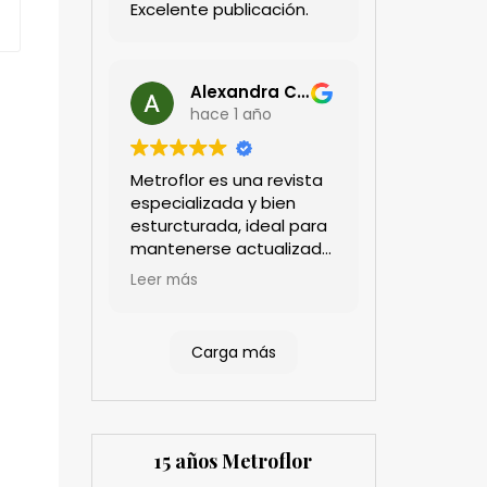
Excelente publicación.
Alexandra Castillo
hace 1 año
Metroflor es una revista
especializada y bien
esturcturada, ideal para
mantenerse actualizado
en el sector floricultor.
Leer más
Aprecio los artículos
técnicos que aportan
información práctica y
Carga más
estratégica, las
entrevistas a líderes del
sector así como los
cubrimientos de los
eventos sociales de las
15 años Metroflor
compañías. Es una