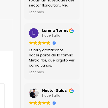
todas las novedades del
sector floricultor... Me
encanta!!!
Leer más
Lorena Torres
hace 1 año
Es muy gratificante
hacer parte de la familia
Metro flor, que orgullo ver
cómo varios
profesionales hombres y
Leer más
mujeres aportan a la
ciencia desde sus
experiencias humanas y
técnicas. Gracias por
Nestor Salas
mantenernos al día.mil
hace 1 año
GRACIAS