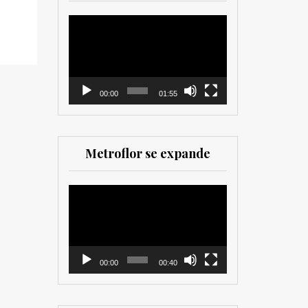
herramienta valiosa
tanto para productores
Reproductor
como para
de
comercializadores. Muy
vídeo
recomendada para los
que trabajan en el sector
00:00
01:55
Metroflor se expande
Reproductor
de
vídeo
00:00
00:40