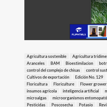
Agricultura sostenible
Agricultura tridime
Aranceles
BAM
Bioestimilacion
botr
control del complejo de chisas
control sus
Cultivos de exportación
Edición No. 129
Floricultura
Floriculture
Flower grower
insumos agrícola
inteligencia artificial
m
microalgas
microorganismos entomopat
Pesticidas
Poscosecha
Potasio
Revi