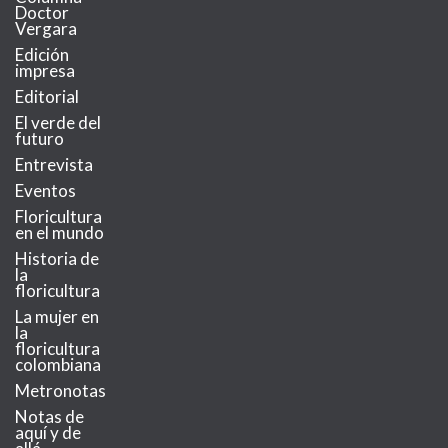
Doctor
Vergara
Edición
impresa
Editorial
El verde del
futuro
Entrevista
Eventos
Floricultura
en el mundo
Historia de
la
floricultura
La mujer en
la
floricultura
colombiana
Metronotas
Notas de
aquí y de