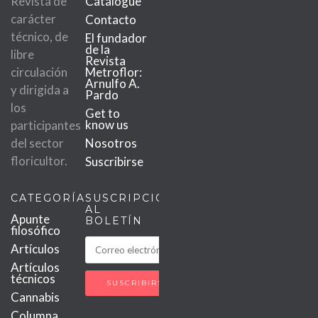
Revista de
Catalogue
carácter
Contacto
técnico, de
El fundador
de la
libre
Revista
circulación
Metroflor:
Arnulfo A.
y dirigida a
Pardo
los
Get to
know us
participantes
del sector
Nosotros
floricultor.
Suscribirse
CATEGORÍAS
SUSCRIPCIÓN
AL
Apunte
BOLETÍN
filosófico
Artículos
Artículos
técnicos
Cannabis
Columna