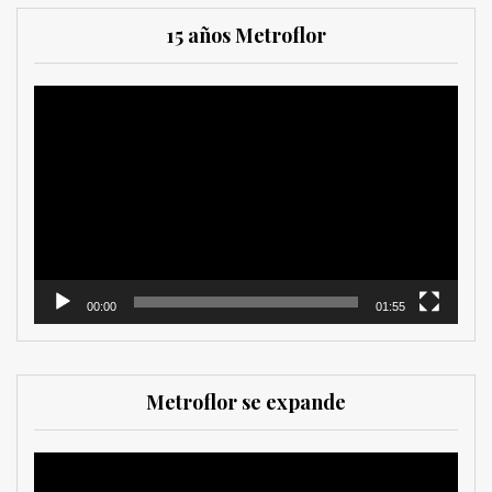
15 años Metroflor
Reproductor
de
vídeo
00:00
01:55
Metroflor se expande
Reproductor