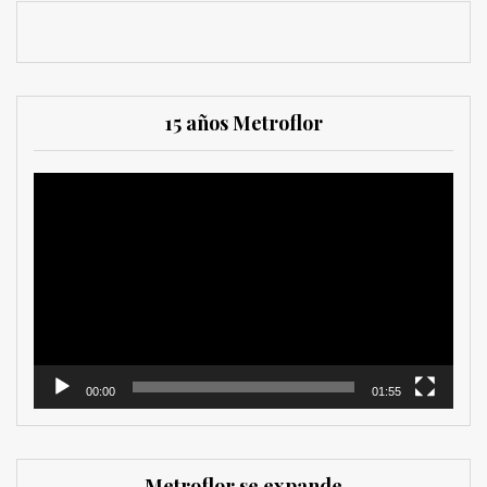
15 años Metroflor
Reproductor
de
vídeo
00:00
01:55
Metroflor se expande