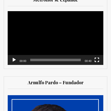
Reproductor
de
vídeo
00:00
00:40
Arnulfo Pardo – Fundador