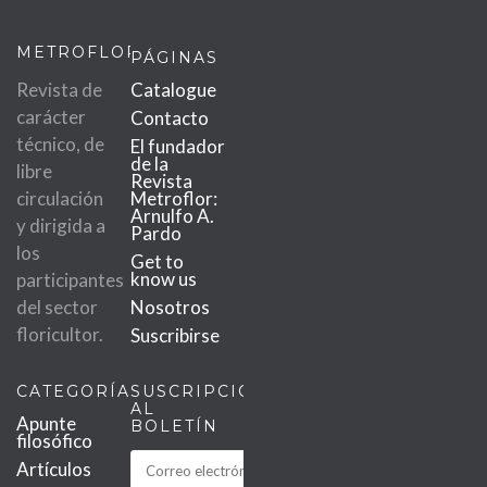
METROFLOR
PÁGINAS
Revista de
Catalogue
carácter
Contacto
técnico, de
El fundador
de la
libre
Revista
circulación
Metroflor:
Arnulfo A.
y dirigida a
Pardo
los
Get to
know us
participantes
del sector
Nosotros
floricultor.
Suscribirse
CATEGORÍAS
SUSCRIPCIÓN
AL
Apunte
BOLETÍN
filosófico
Artículos