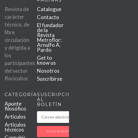
PÁGINAS
Revista de
Catalogue
carácter
Contacto
técnico, de
El fundador
de la
libre
Revista
circulación
Metroflor:
Arnulfo A.
y dirigida a
Pardo
los
Get to
know us
participantes
del sector
Nosotros
floricultor.
Suscribirse
CATEGORÍAS
SUSCRIPCIÓN
AL
Apunte
BOLETÍN
filosófico
Artículos
Artículos
técnicos
Cannabis