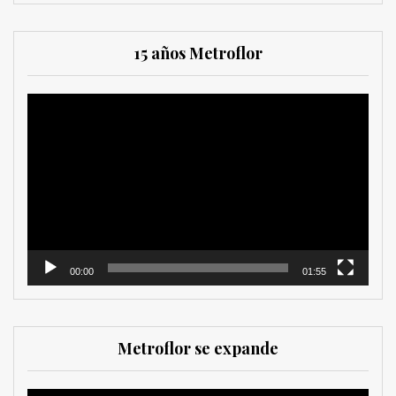
15 años Metroflor
Reproductor
de
vídeo
00:00
01:55
Metroflor se expande