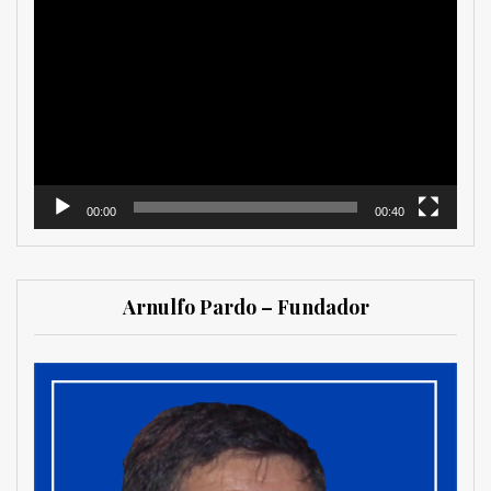
Reproductor
de
vídeo
00:00
00:40
Arnulfo Pardo – Fundador