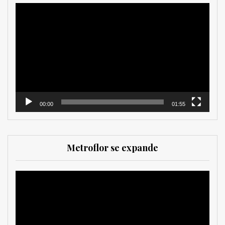
Reproductor
de
vídeo
00:00
01:55
Metroflor se expande
Reproductor
de
vídeo