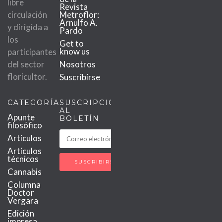
libre
Revista
circulación
Metroflor:
Arnulfo A.
y dirigida a
Pardo
los
Get to
know us
participantes
del sector
Nosotros
floricultor.
Suscribirse
CATEGORÍAS
SUSCRIPCIÓN
AL
Apunte
BOLETÍN
filosófico
Artículos
Artículos
técnicos
Cannabis
Columna
Doctor
Vergara
Edición
impresa