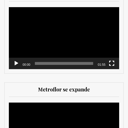
Reproductor
de
vídeo
00:00
01:55
Metroflor se expande
Reproductor
de
vídeo