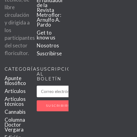
El fundador
de la
libre
Revista
circulación
Metroflor:
Arnulfo A.
y dirigida a
Pardo
los
Get to
know us
participantes
del sector
Nosotros
floricultor.
Suscribirse
CATEGORÍAS
SUSCRIPCIÓN
AL
Apunte
BOLETÍN
filosófico
Artículos
Artículos
técnicos
Cannabis
Columna
Doctor
Vergara