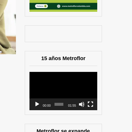
15 años Metroflor
Reproductor
de
vídeo
00:00
01:55
Metroflor se expande