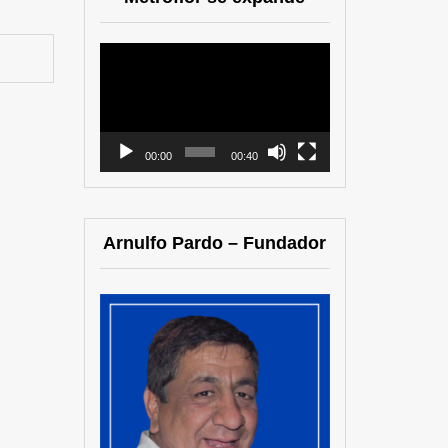
Reproductor
de
vídeo
00:00
00:40
Arnulfo Pardo – Fundador