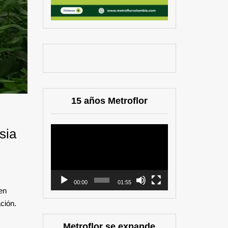
15 años Metroflor
Reproductor
sia
de
vídeo
00:00
01:55
en
ción.
Metroflor se expande