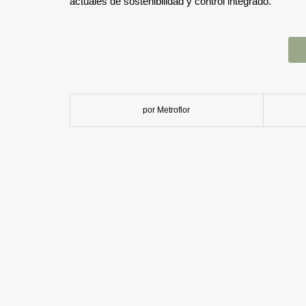
actuales de sostenibilidad y control integrado.
por Metroflor