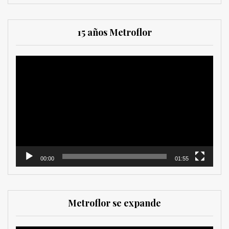
15 años Metroflor
Reproductor
de
vídeo
00:00
01:55
Metroflor se expande