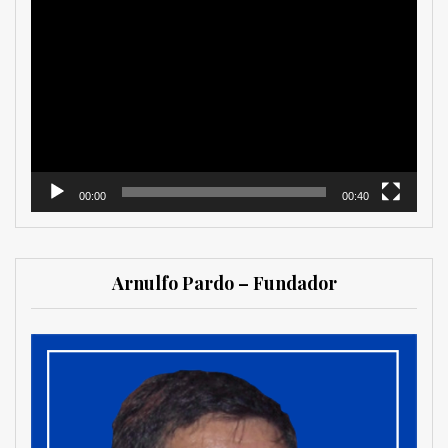
Reproductor
de
vídeo
00:00
00:40
Arnulfo Pardo – Fundador