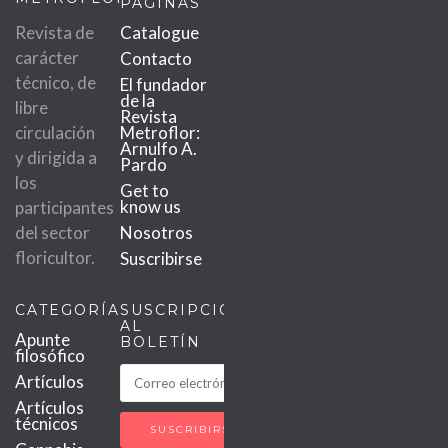
PÁGINAS
Revista de
Catalogue
carácter
Contacto
técnico, de
El fundador
de la
libre
Revista
circulación
Metroflor:
Arnulfo A.
y dirigida a
Pardo
los
Get to
know us
participantes
del sector
Nosotros
floricultor.
Suscribirse
CATEGORÍAS
SUSCRIPCIÓN
AL
Apunte
BOLETÍN
filosófico
Artículos
Artículos
técnicos