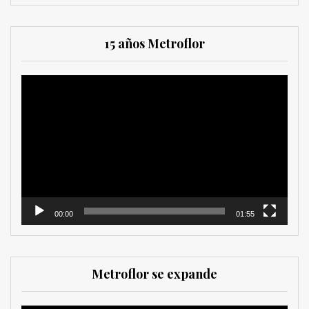
15 años Metroflor
Reproductor
de
vídeo
00:00
01:55
Metroflor se expande