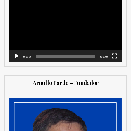
Reproductor
de
vídeo
00:00
00:40
Arnulfo Pardo – Fundador