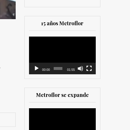
15 años Metroflor
Reproductor
de
vídeo
.
00:00
01:55
Metroflor se expande
Reproductor
de
vídeo