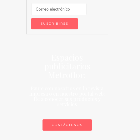
Espacios
publicitarios
Metroflor:
Paute con nosotros en la revista
impresa o en nuestro portal web:
De a conocer sus productos y
servicios
CONTÁCTENOS