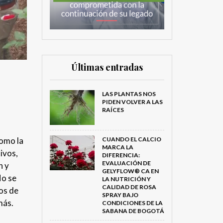
Últimas entradas
LAS PLANTAS NOS
PIDEN VOLVER A LAS
RAÍCES
como la
CUANDO EL CALCIO
MARCA LA
tivos,
DIFERENCIA:
EVALUACIÓN DE
n y
GELYFLOW® CA EN
No se
LA NUTRICIÓN Y
CALIDAD DE ROSA
vos de
SPRAY BAJO
más.
CONDICIONES DE LA
SABANA DE BOGOTÁ