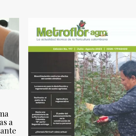
ema
as a
lante