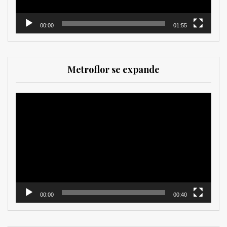
00:00
01:55
Metroflor se expande
Reproductor
de
vídeo
00:00
00:40