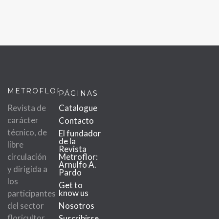
METROFLOR
PÁGINAS
Revista de
Catalogue
carácter
Contacto
técnico, de
El fundador
de la
libre
Revista
circulación
Metroflor:
Arnulfo A.
y dirigida a
Pardo
los
Get to
know us
participantes
del sector
Nosotros
floricultor.
Suscribirse