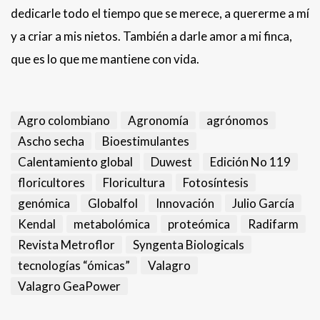
dedicarle todo el tiempo que se merece, a quererme a mí
y a criar a mis nietos. También a darle amor a mi finca,
que es lo que me mantiene con vida.
Agro colombiano
Agronomía
agrónomos
Ascho secha
Bioestimulantes
Calentamiento global
Duwest
Edición No 119
floricultores
Floricultura
Fotosíntesis
genómica
Globalfol
Innovación
Julio García
Kendal
metabolómica
proteómica
Radifarm
Revista Metroflor
Syngenta Biologicals
tecnologías “ómicas”
Valagro
Valagro GeaPower