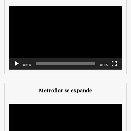
Reproductor
de
vídeo
00:00
01:55
Metroflor se expande
Reproductor
de
vídeo