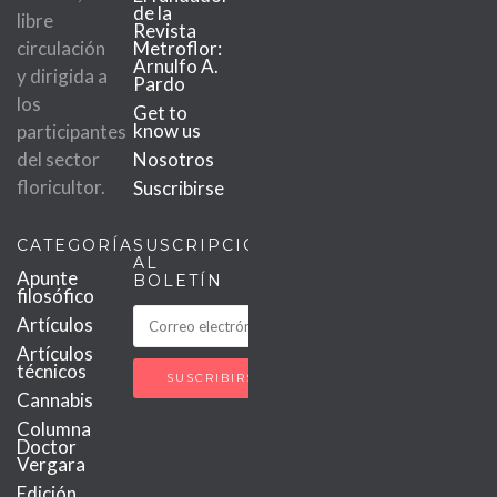
de la
libre
Revista
circulación
Metroflor:
Arnulfo A.
y dirigida a
Pardo
los
Get to
know us
participantes
del sector
Nosotros
floricultor.
Suscribirse
CATEGORÍAS
SUSCRIPCIÓN
AL
Apunte
BOLETÍN
filosófico
Artículos
Artículos
técnicos
Cannabis
Columna
Doctor
Vergara
Edición