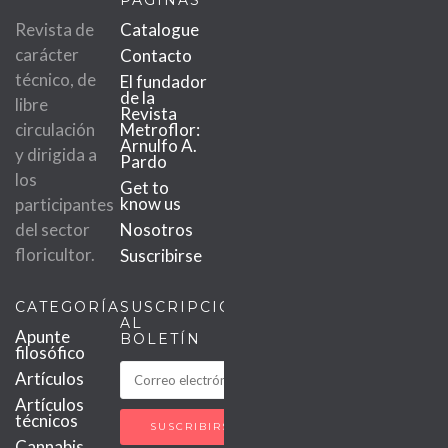
PÁGINAS
Revista de
Catalogue
carácter
Contacto
técnico, de
El fundador
de la
libre
Revista
circulación
Metroflor:
Arnulfo A.
y dirigida a
Pardo
los
Get to
know us
participantes
del sector
Nosotros
floricultor.
Suscribirse
CATEGORÍAS
SUSCRIPCIÓN
AL
Apunte
BOLETÍN
filosófico
Artículos
Artículos
técnicos
Cannabis