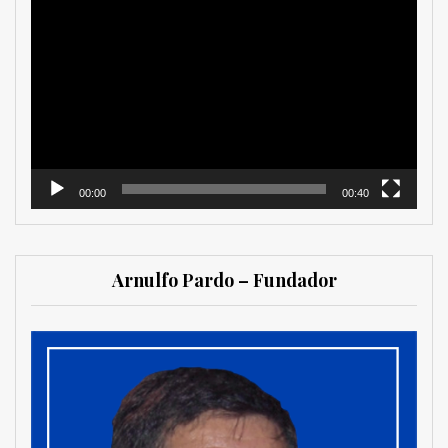
Reproductor
de
vídeo
00:00
00:40
Arnulfo Pardo – Fundador