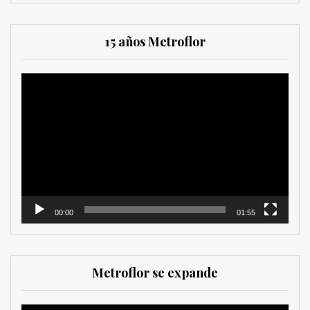
15 años Metroflor
Reproductor
de
vídeo
00:00
01:55
Metroflor se expande