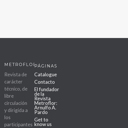
METROFLOR
PÁGINAS
Revista de
Catalogue
carácter
Contacto
técnico, de
El fundador
de la
libre
Revista
circulación
Metroflor:
Arnulfo A.
y dirigida a
Pardo
los
Get to
know us
participantes