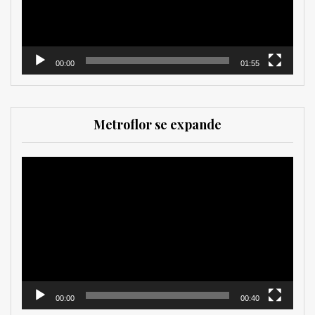
00:00
01:55
Metroflor se expande
Reproductor
de
vídeo
00:00
00:40